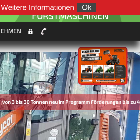
weiter zu:
.
Weitere Informationen
Ok
FORSTMASCHINEN
NEHMEN
s 30 Tonnen neu im Programm Förderungen bis zu 45% mögl