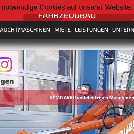
weiter zu:
 notwendige Cookies auf unserer Website
FAHRZEUGBAU
RAUCHTMASCHINEN
MIETE
LEISTUNGEN
UNTER
XCMG AKKU vollelektrisch Maschinen von 3 bi