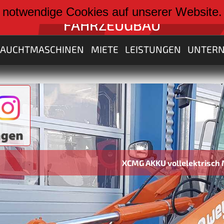
weiter zu:
 notwendige Cookies auf unserer Website
FAHRZEUGBAU
RAUCHTMASCHINEN
MIETE
LEISTUNGEN
UNTER
XCMG AKKU vollelektrisch Maschinen von 3