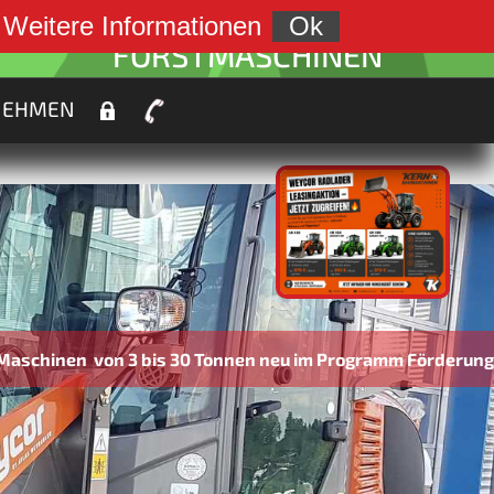
weiter zu:
.
Weitere Informationen
Ok
FORSTMASCHINEN
NEHMEN
 bis 30 Tonnen neu im Programm Förderungen bis zu 45% m