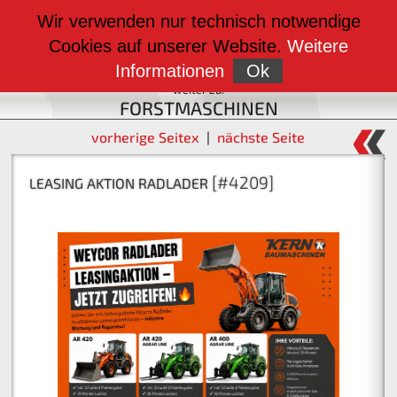
weiter zu:
Wir verwenden nur technisch notwendige
BAUMASCHINEN
Cookies auf unserer Website.
Weitere
weiter zu:
FAHRZEUGBAU
Informationen
Ok
weiter zu:
FORSTMASCHINEN
vorherige Seitex
|
nächste Seite
[#4209]
[#4197]
LEASING AKTION RADLADER
KERN BAUSTOFFZUG MIT KERN ANHÄNGER