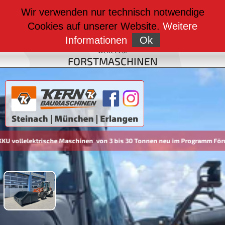
weiter zu:
Wir verwenden nur technisch notwendige
BAUMASCHINEN
Cookies auf unserer Website.
Weitere
weiter zu:
FAHRZEUGBAU
Informationen
Ok
weiter zu:
FORSTMASCHINEN
lelektrische Maschinen von 3 bis 30 Tonnen neu im Programm Förderu