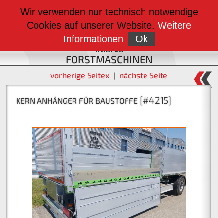
weiter zu:
Wir verwenden nur technisch notwendige
BAUMASCHINEN
Cookies auf unserer Website.
Weitere
weiter zu:
FAHRZEUGBAU
Informationen
Ok
weiter zu:
FORSTMASCHINEN
vorherige Seitex
|
nächste Seite
## ATLAS MOBILBAGGER KURZHECK 175 WSR
[#4215]
KERN ANHÄNGER FÜR BAUSTOFFE
[#2967]