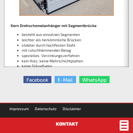
Kern Drehschemelanhänger mit Segmentbrücke
Atlas Mobilbagger Kurzheck 175 WSR
besteht aus einzelnen Segmenten
leichter als herkömmliche Brücken
Einsatzgewicht 18.1 - 20.6 to.
stabiler durch hochfesten Stahl
Motorleistung 115 KW (156 PS)
mit rutschhämmenden Belag
Heckschwenkradius 1720 mm
spezielles Verzinkungsverfahren
Kinshofer Tiltrotator NOX
kein Holz, keine Mehrschichtplatten
keine Slikonfugen
Tiltrotator TR19
Schnellwechsler OQ70/55
Öldurchführung mit P = 300 bar
Facebook
E-Mail
WhatsApp
Impressum
Datenschutz
Disclaimer