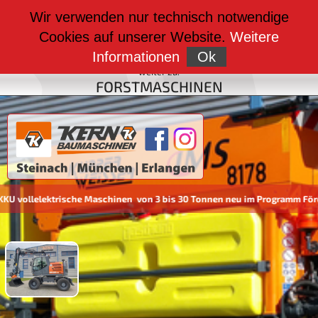
weiter zu:
Wir verwenden nur technisch notwendige
BAUMASCHINEN
Cookies auf unserer Website.
Weitere
weiter zu:
FAHRZEUGBAU
Informationen
Ok
weiter zu:
FORSTMASCHINEN
ollelektrische Maschinen von 3 bis 30 Tonnen neu im Programm Förder