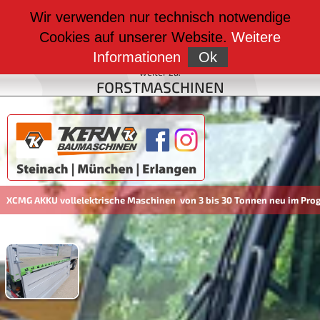
weiter zu:
Wir verwenden nur technisch notwendige
BAUMASCHINEN
Cookies auf unserer Website.
Weitere
weiter zu:
FAHRZEUGBAU
Informationen
Ok
weiter zu:
FORSTMASCHINEN
 AKKU vollelektrische Maschinen von 3 bis 30 Tonnen neu im Programm