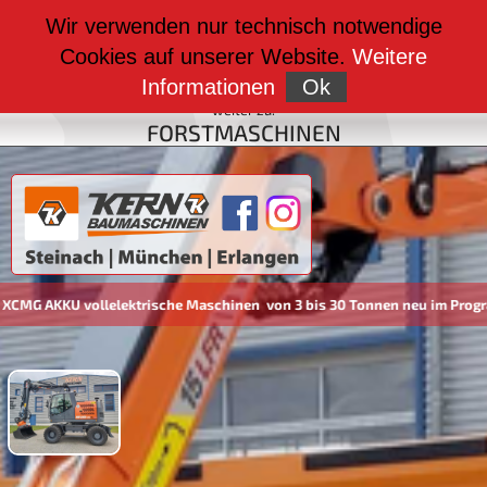
weiter zu:
Wir verwenden nur technisch notwendige
BAUMASCHINEN
Cookies auf unserer Website.
Weitere
weiter zu:
FAHRZEUGBAU
Informationen
Ok
weiter zu:
FORSTMASCHINEN
AKKU vollelektrische Maschinen von 3 bis 30 Tonnen neu im Programm