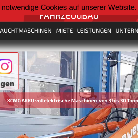
weiter zu:
 notwendige Cookies auf unserer Website
FAHRZEUGBAU
RAUCHTMASCHINEN
MIETE
LEISTUNGEN
UNTER
ollelektrische Maschinen von 3 bis 30 Tonnen neu im Pro