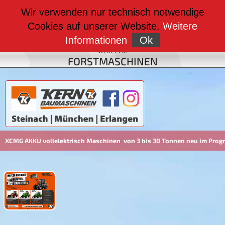
weiter zu:
Wir verwenden nur technisch notwendige
BAUMASCHINEN
Cookies auf unserer Website.
Weitere
weiter zu:
FAHRZEUGBAU
Informationen
Ok
weiter zu:
FORSTMASCHINEN
G AKKU vollelektrisch Maschinen von 3 bis 30 Tonnen neu im Program