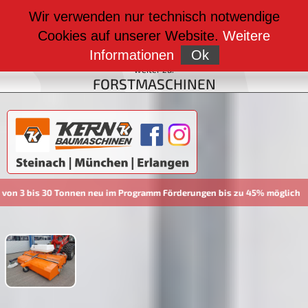
weiter zu:
Wir verwenden nur technisch notwendige
BAUMASCHINEN
Cookies auf unserer Website.
Weitere
weiter zu:
FAHRZEUGBAU
Informationen
Ok
weiter zu:
FORSTMASCHINEN
u im Programm Förderungen bis zu 45% möglich