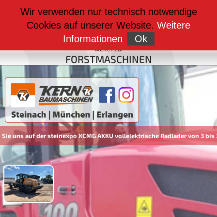
weiter zu:
Wir verwenden nur technisch notwendige
BAUMASCHINEN
Cookies auf unserer Website.
Weitere
weiter zu:
FAHRZEUGBAU
Informationen
Ok
weiter zu:
FORSTMASCHINEN
ns auf der steinexpo XCMG AKKU vollelektrische Radlader von 3 bis 30 