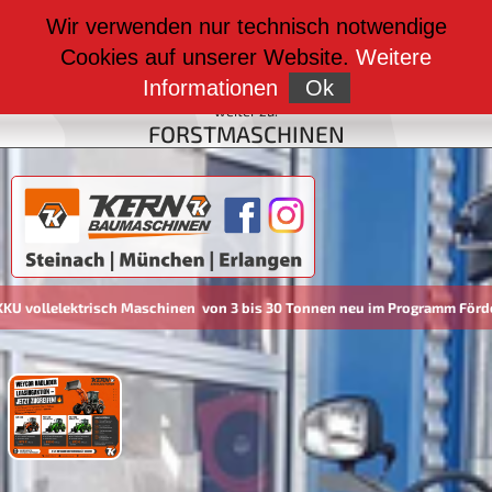
weiter zu:
Wir verwenden nur technisch notwendige
BAUMASCHINEN
Cookies auf unserer Website.
Weitere
weiter zu:
FAHRZEUGBAU
Informationen
Ok
weiter zu:
FORSTMASCHINEN
elektrisch Maschinen von 3 bis 30 Tonnen neu im Programm Förderung