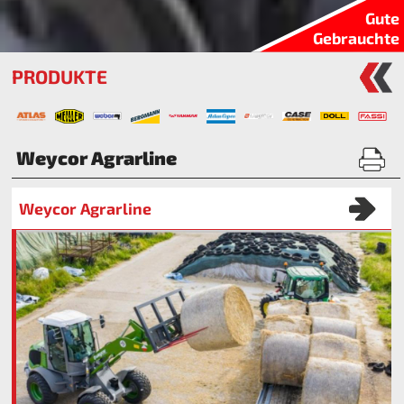
Gute
Gebrauchte
PRODUKTE
Weycor Agrarline
Weycor Agrarline