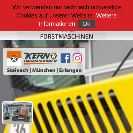
weiter zu:
Wir verwenden nur technisch notwendige
BAUMASCHINEN
Cookies auf unserer Website.
Weitere
weiter zu:
FAHRZEUGBAU
Informationen
Ok
weiter zu:
FORSTMASCHINEN