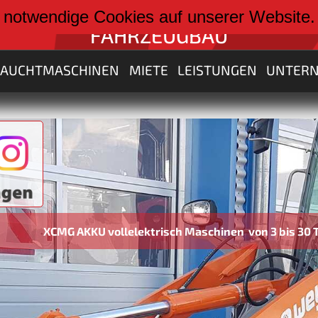
weiter zu:
 notwendige Cookies auf unserer Website
FAHRZEUGBAU
RAUCHTMASCHINEN
MIETE
LEISTUNGEN
UNTER
ektrisch Maschinen von 3 bis 30 Tonnen neu im Programm 