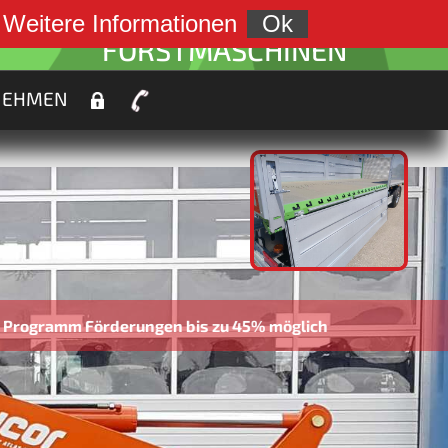
weiter zu:
.
Weitere Informationen
Ok
FORSTMASCHINEN
NEHMEN
 bis zu 45% möglich