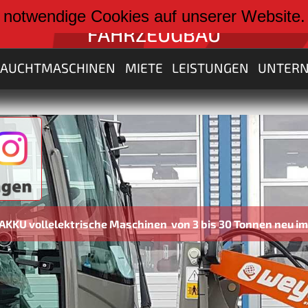
weiter zu:
 notwendige Cookies auf unserer Website
FAHRZEUGBAU
RAUCHTMASCHINEN
MIETE
LEISTUNGEN
UNTER
schinen von 3 bis 30 Tonnen neu im Programm Förderungen