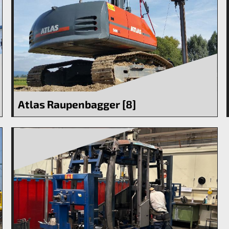
Atlas Raupenbagger [8]