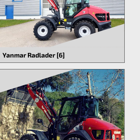
Yanmar Radlader [6]